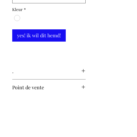
Kleur
*
yes! ik wil dit hemd!
.
100% katoen,
Point de vente
lange kimono-mouw
vastgehouden door een
atelier eduard pynaert
doorstikt lint
edward pynaertkaai 107
inclusief fopsigaret en licht
9000 gent
ontvlambare lucifers
de hele uniseks reeks heeft
karakteristieke lange zakken
oh-la-la | our happy store